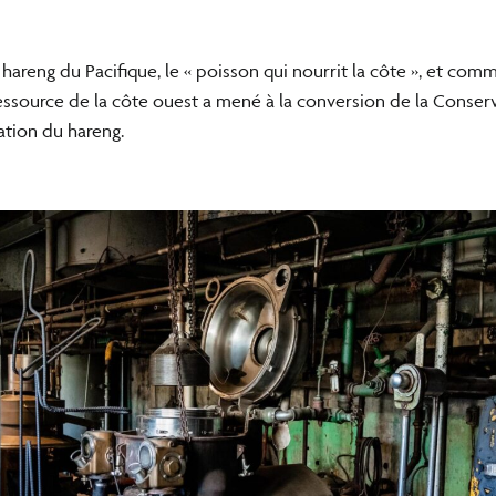
hareng du Pacifique, le « poisson qui nourrit la côte », et com
ssource de la côte ouest a mené à la conversion de la Conserv
ation du hareng.