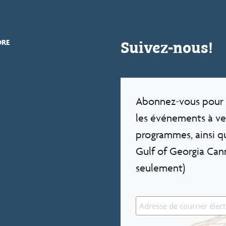
Suivez-nous!
DRE
Abonnez-vous pour 
les événements à ven
Exposition sur place
programmes, ainsi qu
Gulf of Georgia Cann
Explorez les nombreuses histoires de pêche sur
seulement)
la côte ouest du Canada à travers des objets qui
servent de pierres de touche au passé.