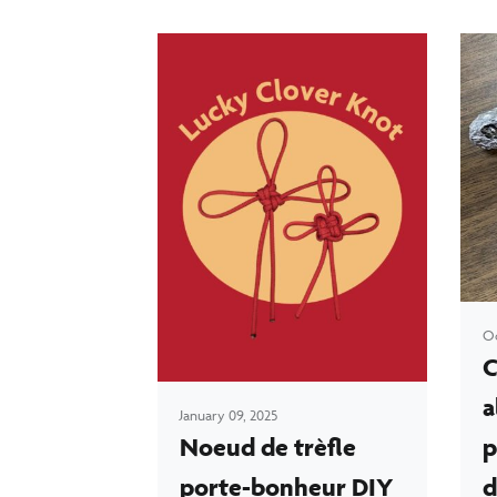
Oc
C
a
January 09, 2025
Noeud de trèfle
p
porte-bonheur DIY
d