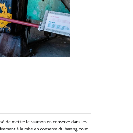
L’usine de transformation
Salle du séchoir
ssé de mettre le saumon en conserve dans les
sivement à la mise en conserve du hareng, tout