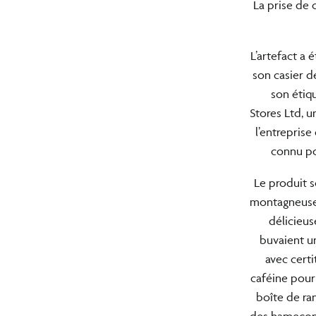
La prise de 
L’artefact a 
son casier d
son étiqu
Stores Ltd, u
l’entreprise
connu pou
Le produit s
montagneuse 
délicieus
buvaient u
avec cert
caféine pour 
boîte de ra
des hameçons.