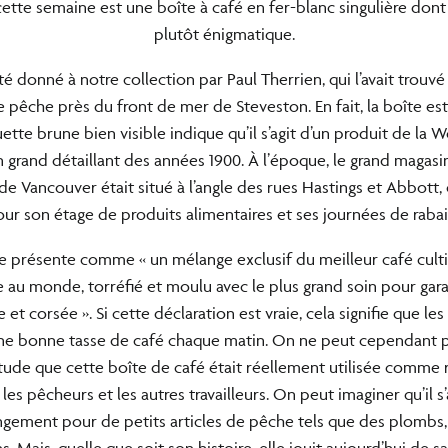
cette semaine est une boîte à café en fer-blanc singulière dont l
plutôt énigmatique.
été donné à notre collection par Paul Therrien, qui l’avait trouv
e pêche près du front de mer de Steveston. En fait, la boîte est
ette brune bien visible indique qu’il s’agit d’un produit de la
n grand détaillant des années 1900. À l’époque, le grand magasi
 de Vancouver était situé à l’angle des rues Hastings et Abbott, 
r son étage de produits alimentaires et ses journées de rabais 
e présente comme « un mélange exclusif du meilleur café cult
au monde, torréfié et moulu avec le plus grand soin pour garan
e et corsée ». Si cette déclaration est vraie, cela signifie que le
ne bonne tasse de café chaque matin. On ne peut cependant p
itude que cette boîte de café était réellement utilisée comme 
les pêcheurs et les autres travailleurs. On peut imaginer qu’il s’
ngement pour de petits articles de pêche tels que des plombs, 
 Mais, quelle que soit son histoire, elle jouit aujourd’hui de sa