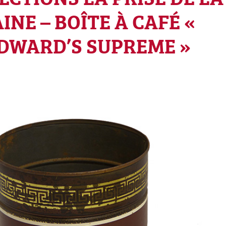
INE – BOÎTE À CAFÉ «
WARD’S SUPREME »