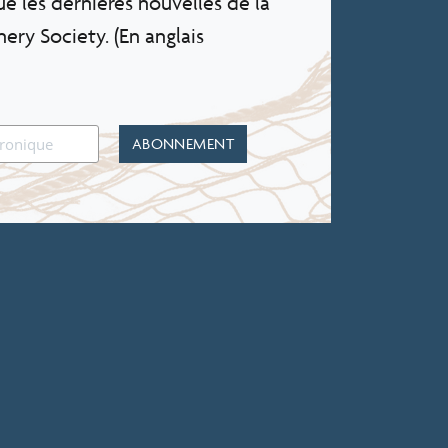
e les dernières nouvelles de la
ery Society. (En anglais