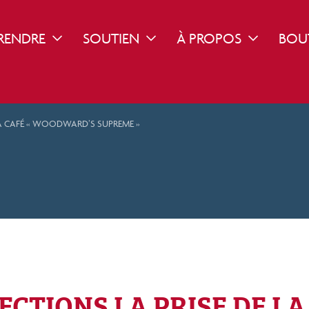
RENDRE
SOUTIEN
À PROPOS
BOU
ROPDOWN
TOGGLE DROPDOWN
TOGGLE DROPDOWN
TOGGLE DR
E À CAFÉ « WOODWARD’S SUPREME »
ECTIONS LA PRISE DE LA