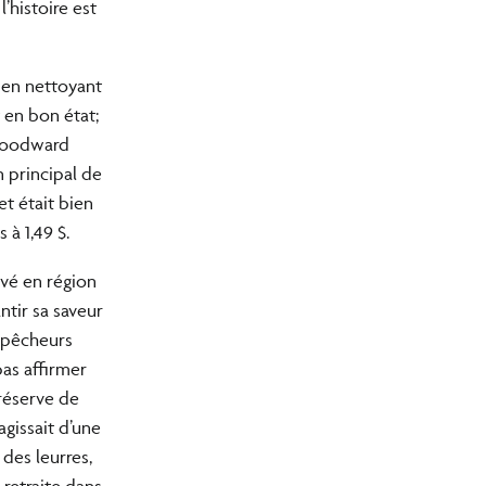
’histoire est
é en nettoyant
 en bon état;
 Woodward
n principal de
et était bien
à 1,49 $.
ivé en région
tir sa saveur
s pêcheurs
as affirmer
réserve de
agissait d’une
des leurres,
 retraite dans